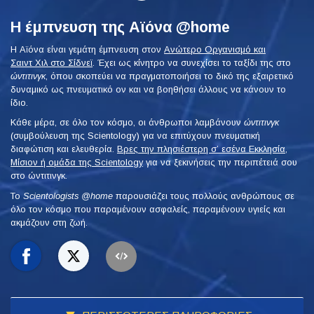
Η έμπνευση της Αϊόνα @home
Η Αϊόνα είναι γεμάτη έμπνευση στον
Ανώτερο Οργανισμό και
Σαιντ Χιλ στο Σίδνεϊ
. Έχει ως κίνητρο να συνεχίσει το ταξίδι της στο
ώντιτινγκ
, όπου σκοπεύει να πραγματοποιήσει το δικό της εξαιρετικό
δυναμικό ως πνευματικό ον και να βοηθήσει άλλους να κάνουν το
ίδιο.
Κάθε μέρα, σε όλο τον κόσμο, οι άνθρωποι λαμβάνουν
ώντιτινγκ
(συμβούλευση της Scientology) για να επιτύχουν πνευματική
διαφώτιση και ελευθερία.
Βρες την πλησιέστερη σ’ εσένα Εκκλησία,
Μίσιον ή ομάδα της Scientology
για να ξεκινήσεις την περιπέτειά σου
στο ώντιτινγκ.
To
Scientologists @home
παρουσιάζει τους πολλούς ανθρώπους σε
όλο τον κόσμο που παραμένουν ασφαλείς, παραμένουν υγιείς και
ακμάζουν στη ζωή.