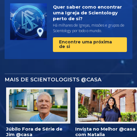
Quer saber como encontrar
uma Igreja de Scientology
perto de si?
Há milhares de Igrejas, missões e grupos de
Scientology por todo o mundo.
Encontre uma próxima
de si
MAIS DE SCIENTOLOGISTS @CASA
Júbilo Fora de Série de
Invista no Melhor @casa
Jim @casa
com Natalia