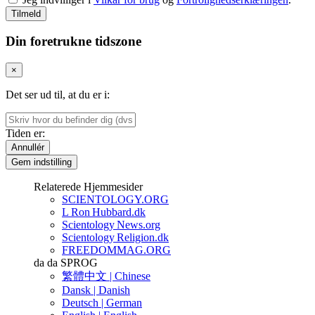
Tilmeld
Din foretrukne tidszone
×
Det ser ud til, at du er i:
Tiden er:
Annullér
Gem indstilling
Relaterede Hjemmesider
SCIENTOLOGY.ORG
L Ron Hubbard.dk
Scientology News.org
Scientology Religion.dk
FREEDOMMAG.ORG
da
da
SPROG
繁體中文 |
Chinese
Dansk |
Danish
Deutsch |
German