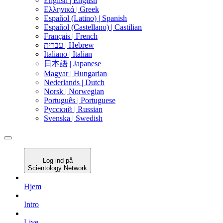
English |
English
Ελληνικά |
Greek
Español (Latino) |
Spanish
Español (Castellano) |
Castilian
Français |
French
עברית |
Hebrew
Italiano |
Italian
日本語 |
Japanese
Magyar |
Hungarian
Nederlands |
Dutch
Norsk |
Norwegian
Português |
Portuguese
Русский |
Russian
Svenska |
Swedish
Log ind på
Scientology Network
Hjem
Intro
Live