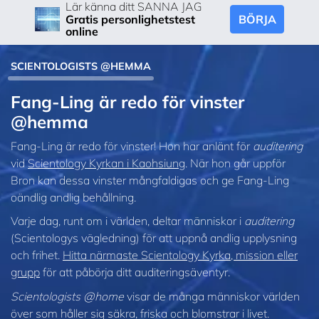
Lär känna ditt SANNA JAG
BÖRJA
Gratis personlighetstest
online
SCIENTOLOGISTS @HEMMA
Fang‑Ling är redo för vinster
@hemma
Fang-Ling är redo för vinster! Hon har anlänt för
auditering
vid
Scientology Kyrkan i Kaohsiung
. När hon går uppför
Bron kan dessa vinster mångfaldigas och ge Fang-Ling
oändlig andlig behållning.
Varje dag, runt om i världen, deltar människor i
auditering
(Scientologys vägledning) för att uppnå andlig upplysning
och frihet.
Hitta närmaste Scientology Kyrka, mission eller
grupp
för att påbörja ditt auditeringsäventyr.
Scientologists @home
visar de många människor världen
över som håller sig säkra, friska och blomstrar i livet.