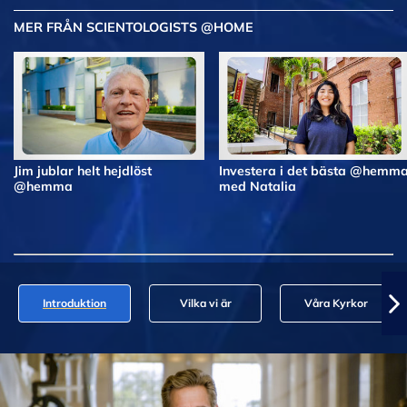
MER FRÅN SCIENTOLOGISTS @HOME
Jim jublar helt hejdlöst
Investera i det bästa @hemm
@hemma
med Natalia
Introduktion
Vilka vi är
Våra Kyrkor