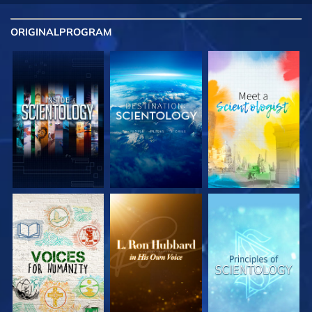
ORIGINAL
PROGRAM
UTFORSKA
UTFORSKA
UTFORSKA
SERIEN
SERIEN
SERIEN