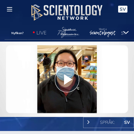
SV
LIVE
Nyfiken?
Play
Video
SPRÅK:
SV