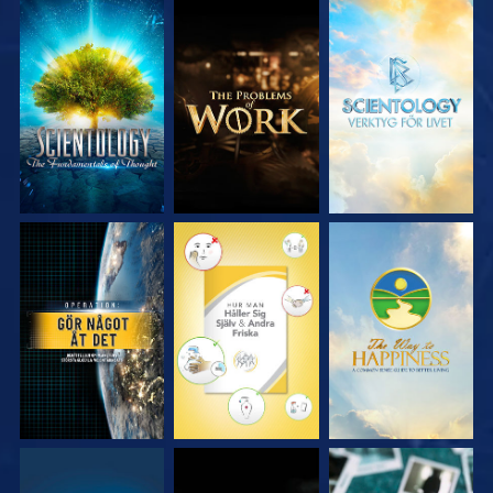
UTFORSKA
UTFORSKA
UTFORSKA
SERIEN
SERIEN
SERIEN
TITTA
TITTA
TITTA