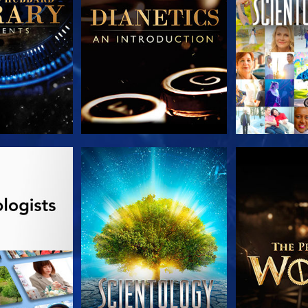
AS SERIES
VE
EXPLORA L