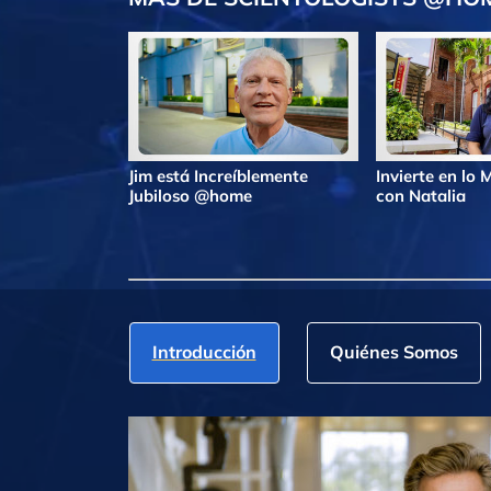
Jim está Increíblemente
Invierte en lo
Jubiloso @home
con Natalia
Introducción
Quiénes Somos