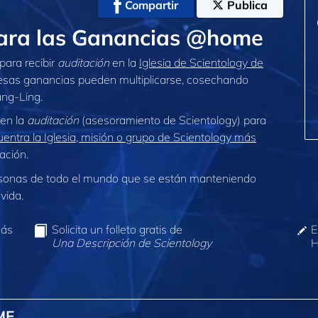
Compartir
Publica
para las Ganancias @home
para recibir
auditación
en la
Iglesia de Scientology de
 esas ganancias pueden multiplicarse, cosechando
ang‑Ling.
 en la
auditación
(asesoramiento de Scientology) para
entra la Iglesia, misión o grupo de Scientology más
ación.
sonas de todo el mundo que se están manteniendo
vida.
más
Solicita un folleto gratis de
E
Una Descripción de Scientology
H
ME