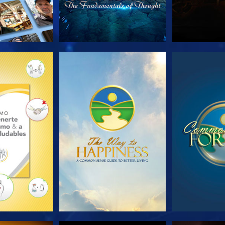
AS SERIES
VE
V