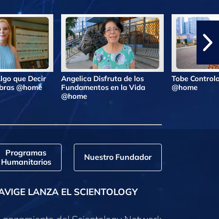
lgo que Decir
Angelica Disfruta de los
Tobe Controla
labras @home
Fundamentos en la Vida
@home
@home
Programas
Nuestro Fundador
Humanitarios
AVIGE LANZA EL SCIENTOLOGY