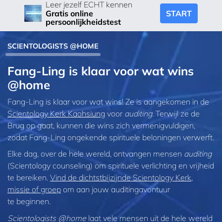
Leer jezelf ECHT kennen
START
Gratis online
persoonlijkheidstest
SCIENTOLOGISTS @HOME
Fang‑Ling is klaar voor wat wins
@home
Fang‑Ling is klaar voor wat wins! Ze is aangekomen in de
Scientology Kerk Kaohsiung
voor
auditing
. Terwijl ze de
Brug op gaat, kunnen die wins zich vermenigvuldigen,
zodat Fang‑Ling ongekende spirituele beloningen verwerft.
Elke dag, over de hele wereld, ontvangen mensen
auditing
(Scientology counseling) om spirituele verlichting en vrijheid
te bereiken.
Vind de dichtstbijzijnde Scientology Kerk,
missie of groep
om aan jouw auditingavontuur
te beginnen.
Scientologists @home
laat vele mensen uit de hele wereld