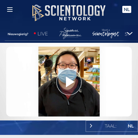
NL
LIVE
Nieuwsgierig?
Play
Video
TAAL:
NL