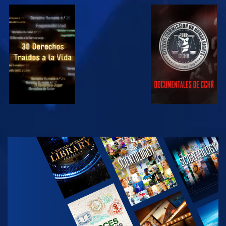
VE
VE
VE
VE
EXPLORA LAS
SERIES