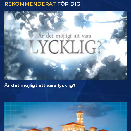
REKOMMENDERAT
FÖR DIG
Är det möjligt att vara lycklig?