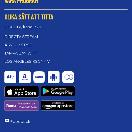
VÅRA PROGRAM
OLIKA SÄTT ATT TITTA
DIRECTV, kanal 320
DIRECTV STREAM
AT&T U-VERSE
TAMPA BAY WFTT
LOS ANGELES KSCN-TV
Feedback