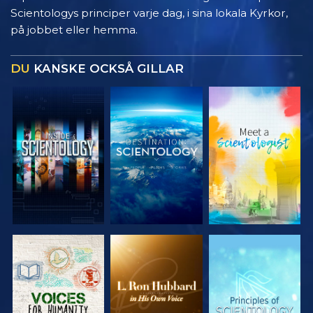
Scientologys principer varje dag, i sina lokala Kyrkor,
på jobbet eller hemma.
DU
KANSKE OCKSÅ GILLAR
UTFORSKA
UTFORSKA
UTFORSKA
SERIEN
SERIEN
SERIEN