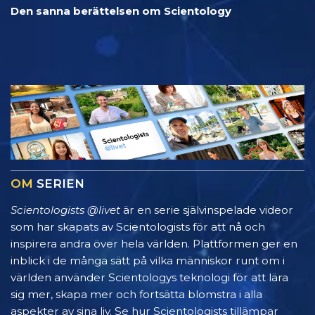
Den sanna berättelsen om Scientology
OM
SERIEN
Scientologists @livet
är en serie självinspelade videor
som har skapats av Scientologists för att nå och
inspirera andra över hela världen. Plattformen ger en
inblick i de många sätt på vilka människor runt om i
världen använder Scientologys teknologi för att lära
sig mer, skapa mer och fortsätta blomstra i alla
aspekter av sina liv. Se hur Scientologists tillämpar