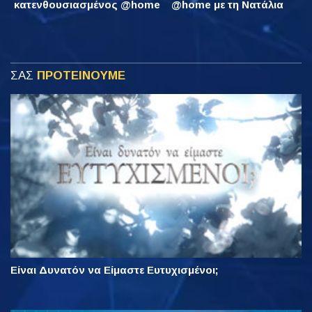
κατενθουσιασμένος @home
@home με τη Νατάλια
ΣΑΣ
ΠΡΟΤΕΙΝΟΥΜΕ
Είναι Δυνατόν να Είμαστε Ευτυχισμένοι;