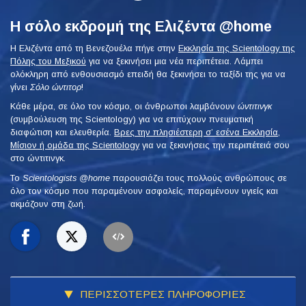
Η σόλο εκδρομή της Ελιζέντα @home
Η Ελιζέντα από τη Βενεζουέλα πήγε στην
Εκκλησία της Scientology της
Πόλης του Μεξικού
για να ξεκινήσει μια νέα περιπέτεια. Λάμπει
ολόκληρη από ενθουσιασμό επειδή θα ξεκινήσει το ταξίδι της για να
γίνει
Σόλο ώντιτορ
!
Κάθε μέρα, σε όλο τον κόσμο, οι άνθρωποι λαμβάνουν
ώντιτινγκ
(συμβούλευση της Scientology) για να επιτύχουν πνευματική
διαφώτιση και ελευθερία.
Βρες την πλησιέστερη σ’ εσένα Εκκλησία,
Μίσιον ή ομάδα της Scientology
για να ξεκινήσεις την περιπέτειά σου
στο ώντιτινγκ.
To
Scientologists @home
παρουσιάζει τους πολλούς ανθρώπους σε
όλο τον κόσμο που παραμένουν ασφαλείς, παραμένουν υγιείς και
ακμάζουν στη ζωή.
ΠΕΡΙΣΣΟΤΕΡΕΣ ΠΛΗΡΟΦΟΡΙΕΣ