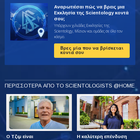
Αναρωτιέσαι πώς να βρεις μια
Εκκλησία της Scientology κοντά
σου;
Υπάρχουν χιλιάδες Εκκλησίες της
Scientology, Μίσιον και ομάδες σε όλο τον
κόσμο.
Βρες μία που να βρίσκεται
κοντά σου
ΠΕΡΙΣΣΟΤΕΡΑ ΑΠΟ ΤΟ SCIENTOLOGISTS @HOME
Ο Τζιμ είναι
Η καλύτερη επένδυση