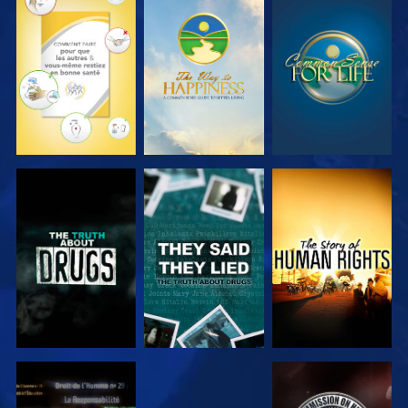
REGARDER
REGARDER
REGARDER
REGARDER
REGARDER
REGARDER