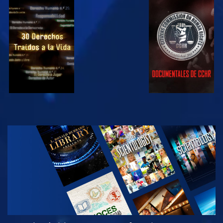
VE
VE
VE
VE
EXPLORA LAS
SERIES