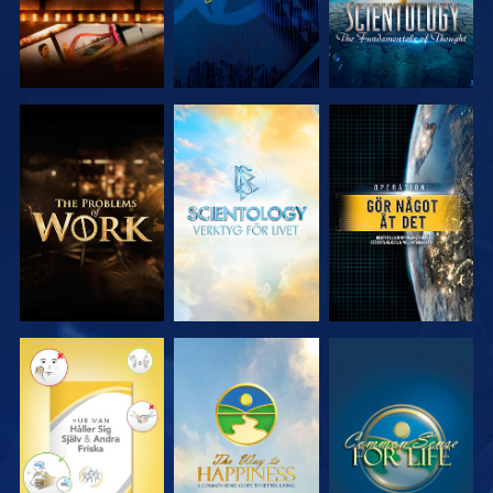
UTFORSKA
UTFORSKA
TITTA
SERIEN
SERIEN
TITTA
TITTA
TITTA