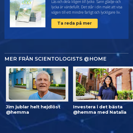
Läs och dela
Vägen till lycka
. Sann glädje och
lycka är värdefullt. Det står i din makt att visa
vägen till ett mindre farligt och lyckligare liv.
Ta reda på mer
MER FRÅN SCIENTOLOGISTS @HOME
Jim jublar helt hejdlöst
Investera i det bästa
@hemma
@hemma med Natalia