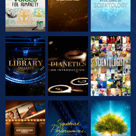
UTFORSKA
UTFORSKA
TITTA
SERIEN
SERIEN
UTFORSKA
TITTA
UTFORSKA
SERIEN
SERIEN