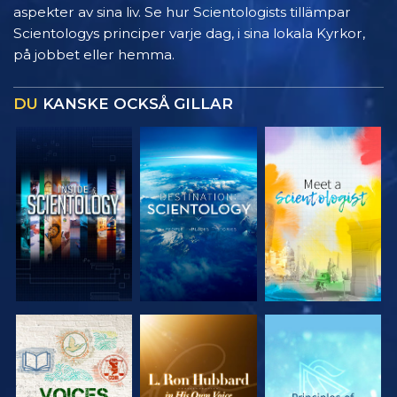
aspekter av sina liv. Se hur Scientologists tillämpar
Scientologys principer varje dag, i sina lokala Kyrkor,
på jobbet eller hemma.
DU
KANSKE OCKSÅ GILLAR
UTFORSKA
UTFORSKA
UTFORSKA
SERIEN
SERIEN
SERIEN