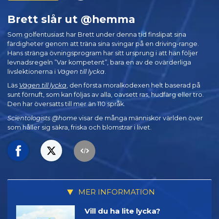
Brett slår ut @hemma
Som golfentusiast har Brett under denna tid finslipat sina
färdigheter genom att träna sina svingar på en driving-range.
Hans stränga övningsprogram har sitt ursprung i att han följer
levnadsregeln ”Var kompetent”, bara en av de ovärderliga
livslektionerna i
Vägen till lycka
.
Läs
Vägen till lycka
, den första moralkodexen helt baserad på
sunt förnuft, som kan följas av alla, oavsett ras, hudfärg eller tro.
Den har översatts till mer än 110 språk.
Scientologists @home
visar de många människor världen över
som håller sig säkra, friska och blomstrar i livet.
MER INFORMATION
Vill du ha lite lycka?