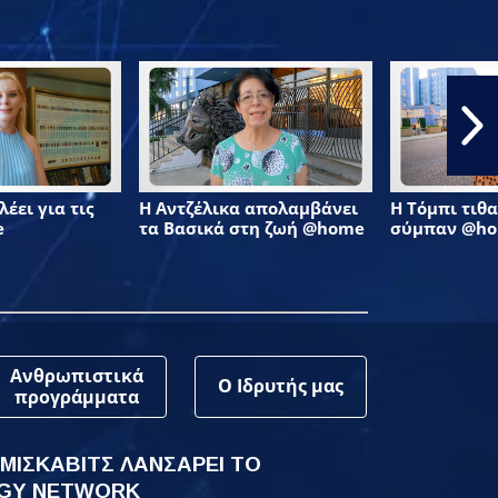
έει για τις
Η Αντζέλικα απολαμβάνει
Η Τόμπι τιθα
e
τα Βασικά στη ζωή @home
σύμπαν @h
Ανθρωπιστικά
Ο Ιδρυτής μας
προγράμματα
 ΜΙΣΚΑΒΙΤΣ ΛΑΝΣΑΡΕΙ ΤΟ
GY NETWORK