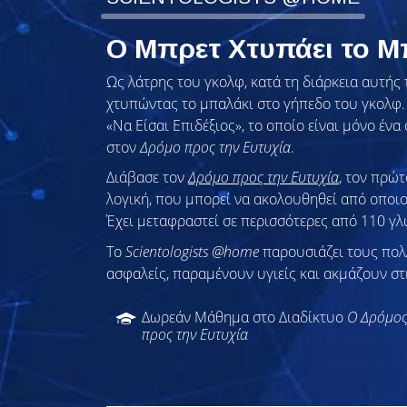
Ο Μπρετ Χτυπάει το 
Ως λάτρης του γκολφ, κατά τη διάρκεια αυτής 
χτυπώντας το μπαλάκι στο γήπεδο του γκολφ.
«Να Είσαι Επιδέξιος», το οποίο είναι μόνο έν
στον
Δρόμο προς την Ευτυχία
.
Διάβασε τον
Δρόμο προς την Ευτυχία
, τον πρώ
λογική, που μπορεί να ακολουθηθεί από οποι
Έχει μεταφραστεί σε περισσότερες από 110 γλ
To
Scientologists @home
παρουσιάζει τους πο
ασφαλείς, παραμένουν υγιείς και ακμάζουν στ
Δωρεάν Μάθημα στο Διαδίκτυο
Ο Δρόμο
προς την Ευτυχία