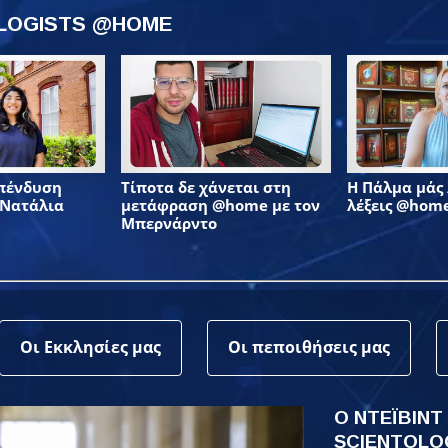
OLOGISTS @HOME
επένδυση
Τίποτα δε χάνεται στη
Η Πάλμα μάς λ
 Νατάλια
μετάφραση @home με τον
λέξεις @hom
Μπερνάρντο
Οι Εκκλησίες μας
Οι πεποιθήσεις μας
Ο ΝΤΕΪΒΙΝΤ
SCIENTOLO