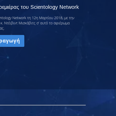
εμιέρας του Scientology Network
ntology Network τη 12η Μαρτίου 2018, με την
κ. Ντέιβιντ Μισκάβιτς σ’ αυτό το αφιέρωμα
ας.
ραγωγή