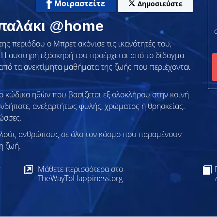
Μοιραστείτε
Δημοσιεύστε
Μπαλάκι @home
της περιόδου ο Μπρετ ακόνισε τις ικανότητές του,
 Η αυστηρή εξάσκησή του προέρχεται από το δίδαγμα
α από τα ανεκτίμητα μαθήματα της ζωής που περιέχονται
το κώδικα ηθών που βασίζεται εξ ολοκλήρου στην κοινή
ονδήποτε, ανεξαρτήτως φυλής, χρώματος ή θρησκείας.
ώσσες.
λλούς ανθρώπους σε όλο τον κόσμο που παραμένουν
η ζωή.
ς
Μάθετε περισσότερα στο
TheWayToHappiness.org