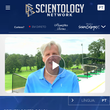
PT
EM DIRETO
Curioso?
Play
Video
LÍNGUA:
PT