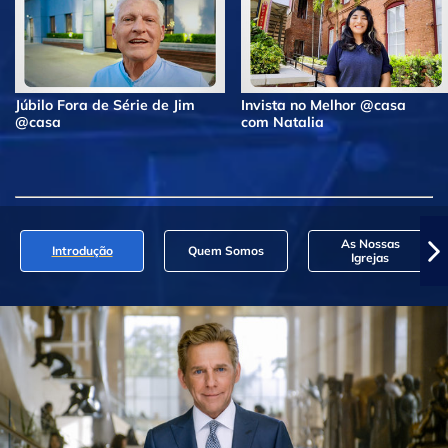
Júbilo Fora de Série de Jim
Invista no Melhor @casa
@casa
com Natalia
As Nossas
Introdução
Quem Somos
Igrejas