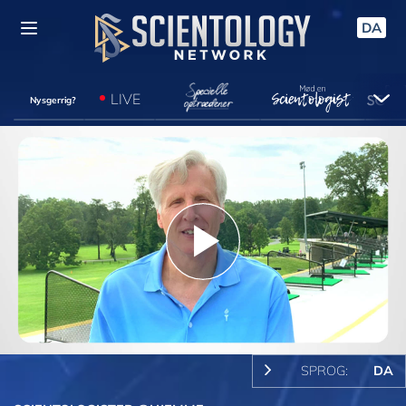
DA
LIVE
Nysgerrig?
Play
Video
SPROG:
DA