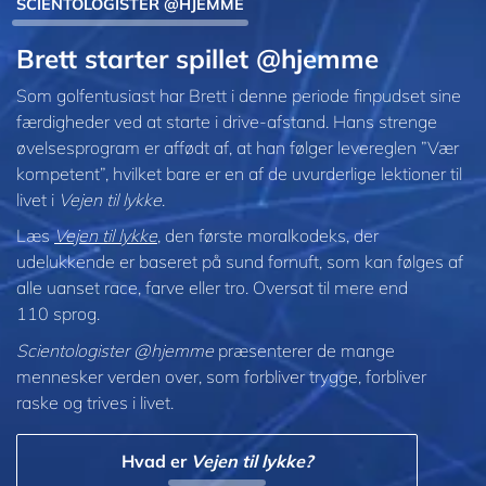
SCIENTOLOGISTER @HJEMME
Brett starter spillet @hjemme
Som golfentusiast har Brett i denne periode finpudset sine
færdigheder ved at starte i drive-afstand. Hans strenge
øvelsesprogram er affødt af, at han følger levereglen ”Vær
kompetent”, hvilket bare er en af de uvurderlige lektioner til
livet i
Vejen til lykke
.
Læs
Vejen til lykke
, den første moralkodeks, der
udelukkende er baseret på sund fornuft, som kan følges af
alle uanset race, farve eller tro. Oversat til mere end
110 sprog.
Scientologister @hjemme
præsenterer de mange
mennesker verden over, som forbliver trygge, forbliver
raske og trives i livet.
Hvad er
Vejen til lykke?