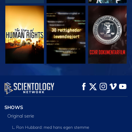
SE
SE
SE
SE
SE
UDFORSK SERIEN
SHOWS
Original serie
L. Ron Hubbard: med hans egen stemme