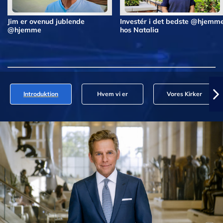
Jim er ovenud jublende
Investér i det bedste @hjemm
@hjemme
hos Natalia
Introduktion
Hvem vi er
Vores Kirker