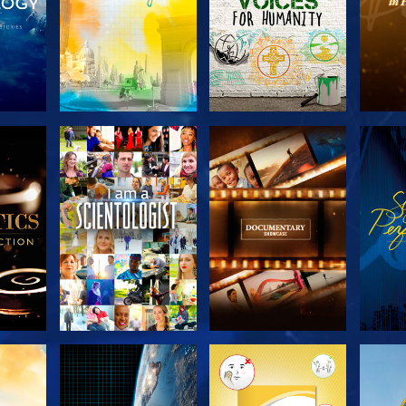
KA
UTFORSKA
UTFORSKA
U
N
SERIEN
SERIEN
UTFORSKA
UTFORSKA
U