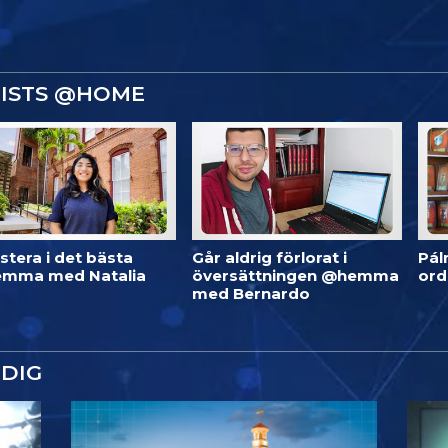
GISTS @HOME
stera i det bästa
Går aldrig förlorat i
Pál
mma med Natalia
översättningen @hemma
or
med Bernardo
DIG