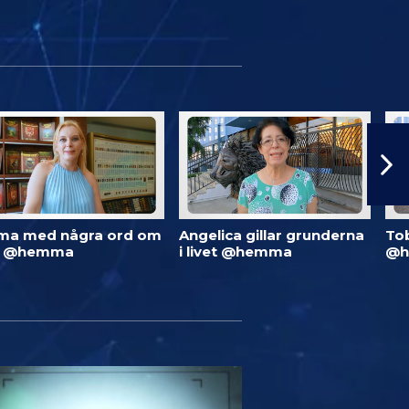
ma med några ord om
Angelica gillar grunderna
To
d @hemma
i livet @hemma
@h