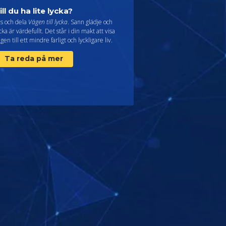
ill du ha lite lycka?
äs och dela
Vägen till lycka
. Sann glädje och
cka är värdefullt. Det står i din makt att visa
gen till ett mindre farligt och lyckligare liv.
Ta reda på mer