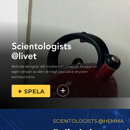
Belinda skingrar allt mysterium med att brygga en
egen version av den otroligt populära drycken
kombucha‑te.
SPELA
SCIENTOLOGISTS @HEMMA