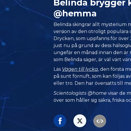
Belinda brygger
@hemma
Belinda skingrar allt mysterium
version av den otroligt populär
Drycken, som uppfanns för över 2
just nu på grund av dess hälsogi
ungefär en månad innan den är r
som Belinda säger, är väl värt vän
Läs
Vägen till lycka
, den första 
på sunt förnuft, som kan följas av
eller tro. Den har översatts till m
Scientologists @home
visar de 
över som håller sig säkra, friska oc