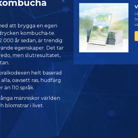
 kombucha
V
L
ly
vä
 med att brygga en egen
a drycken kombucha‑te.
 000 år sedan, är trendig
vande egenskaper. Det tar
edo, men slutresultatet,
tan.
moralkodexen helt baserad
 alla, oavsett ras, hudfärg
er än 110 språk.
många människor världen
h blomstrar i livet.