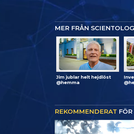
MER FRÅN SCIENTOLO
Jim jublar helt hejdlöst
Inve
@hemma
@he
REKOMMENDERAT
FÖR 