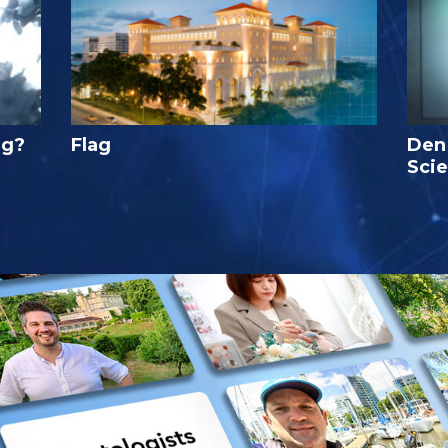
ig?
Flag
Den
Sci