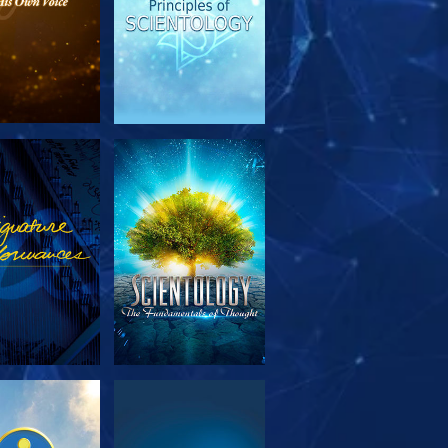
TFORSKA
TITTA
SERIEN
TFORSKA
TITTA