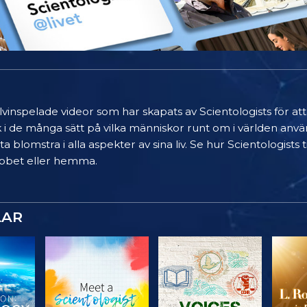
älvinspelade videor som har skapats av Scientologists för at
k i de många sätt på vilka människor runt om i världen anvä
a blomstra i alla aspekter av sina liv. Se hur Scientologists
 jobbet eller hemma.
LAR