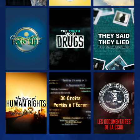
REGARDER
REGARDER
REGARDER
REGARDER
REGARDER
REGARDER