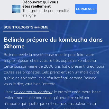
Découvrez qui vous
êtes réellement
COMMENCER
Test gratuit de personnalité
en ligne
SCIENTOLOGISTS @HOME
Belinda prépare du kombucha dans
@home
Belinda révèle la mystérieuse recette pour faire votre
propre infusion chez vous, le très populaire kombucha.
Cette boisson vieille de 2000 ans fait à présent fureur pour
toutes ses propriétés. Cela prend environ un mois avant
qu’elle ne soit prête, et le résultat final, comme Belinda
vous le dira, vaut bien l’attente.
Lisez
Le chemin du bonheur,
le premier code moral basé
entièrement sur le bon sens qui peut être suivi par
n’importe qui, quelle que soit sa race, sa couleur ou sa