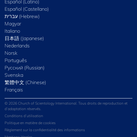
Español (Latino)
Español (Castellano)
Magyar
Italiano
日本語 (Japanese)
Nederlands
Norsk
Português
Русский (Russian)
Svenska
繁體中文 (Chinese)
Français
© 2026 Church of Scientology International. Tous droits de reproduction et
d’adaptation réservés.
Conditions d’utilisation
Politique en matière de cookies
Règlement sur la confidentialité des informations
Mentions légales