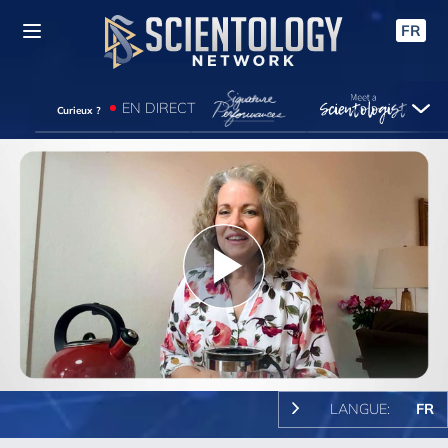
FR
EN DIRECT
Curieux ?
Play
Video
LANGUE:
FR