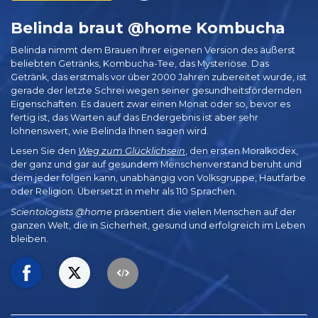
Belinda braut @home Kombucha
Belinda nimmt dem Brauen Ihrer eigenen Version des äußerst
beliebten Getränks, Kombucha-Tee, das Mysteriöse. Das
Getränk, das erstmals vor über 2000 Jahren zubereitet wurde, ist
gerade der letzte Schrei wegen seiner gesundheitsfördernden
Eigenschaften. Es dauert zwar einen Monat oder so, bevor es
fertig ist, das Warten auf das Endergebnis ist aber sehr
lohnenswert, wie Belinda Ihnen sagen wird.
Lesen Sie den
Weg zum Glücklichsein
, den ersten Moralkodex,
der ganz und gar auf gesundem Menschenverstand beruht und
dem jeder folgen kann, unabhängig von Volksgruppe, Hautfarbe
oder Religion. Übersetzt in mehr als 110 Sprachen.
Scientologists @home
präsentiert die vielen Menschen auf der
ganzen Welt, die in Sicherheit, gesund und erfolgreich im Leben
bleiben.