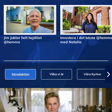
Jim jublar helt hejdlöst
Investera i det bästa @hemm
@hemma
med Natalia
Introduktion
Vilka vi är
Våra Kyrkor