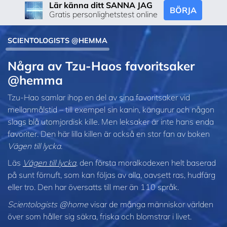
Lär känna ditt SANNA JAG
BÖRJA
Gratis personlighetstest online
SCIENTOLOGISTS @HEMMA
Några av Tzu‑Haos favoritsaker
@hemma
Tzu-Hao samlar ihop en del av sina favoritsaker vid
mellanmålstid – till exempel sin kanin, kängurur och någon
slags blå utomjordisk kille. Men leksaker är inte hans enda
favoriter. Den här lilla killen är också en stor fan av boken
Vägen till lycka
.
Läs
Vägen till lycka
, den första moralkodexen helt baserad
på sunt förnuft, som kan följas av alla, oavsett ras, hudfärg
eller tro. Den har översatts till mer än 110 språk.
Scientologists @home
visar de många människor världen
över som håller sig säkra, friska och blomstrar i livet.