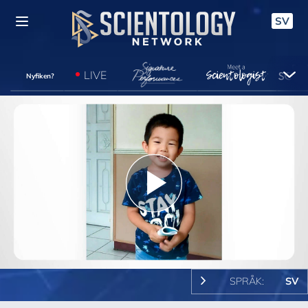
SV
LIVE
Nyfiken?
Play
Video
SPRÅK:
SV