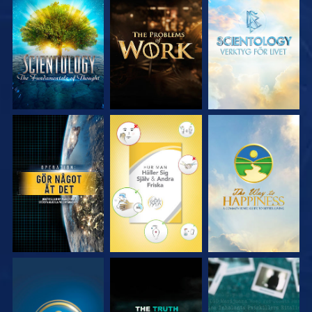
UTFORSKA
UTFORSKA
UTFORSKA
SERIEN
SERIEN
SERIEN
TITTA
TITTA
TITTA
TITTA
TITTA
TITTA