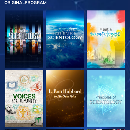
ORIGINAL
PROGRAM
UTFORSKA
UTFORSKA
UTFORSKA
SERIEN
SERIEN
SERIEN