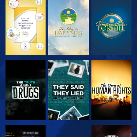
MŰSORNÉZÉS
MŰSORNÉZÉS
MŰSORNÉZÉS
MŰSORNÉZÉS
MŰSORNÉZÉS
MŰSORNÉZÉS