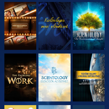
A SOROZAT
MŰSORNÉZÉS
A SOROZAT
RÉSZEI
RÉSZEI
A SOROZAT
A SOROZAT
MŰSORNÉZÉS
RÉSZEI
RÉSZEI