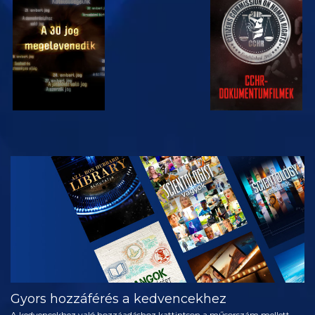
MŰSORNÉZÉS
MŰSORNÉZÉS
MŰSORNÉZÉS
MŰSORNÉZÉS
A SOROZAT
RÉSZEI
Gyors hozzáférés a kedvencekhez
A kedvencekhez való hozzáadáshoz kattintson a műsorszám mellett