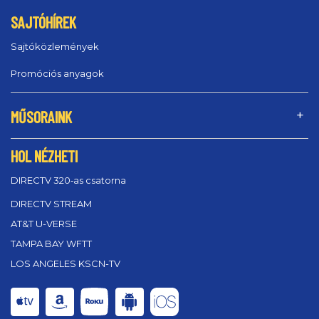
SAJTÓHÍREK
Sajtóközlemények
Promóciós anyagok
MŰSORAINK
HOL NÉZHETI
DIRECTV 320‑as csatorna
DIRECTV STREAM
AT&T U-VERSE
TAMPA BAY WFTT
LOS ANGELES KSCN-TV