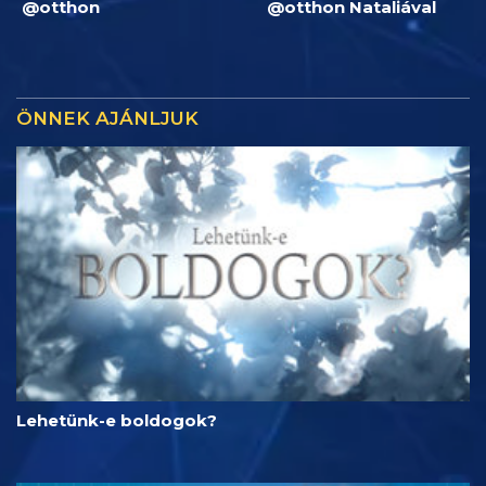
@otthon
@otthon Nataliával
ÖNNEK AJÁNLJUK
Lehetünk-e boldogok?