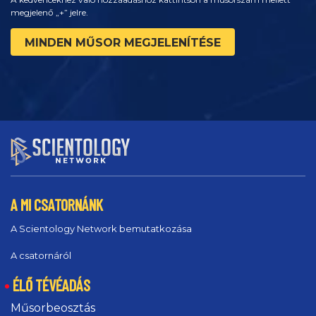
megjelenő „+” jelre.
MINDEN MŰSOR MEGJELENÍTÉSE
A MI CSATORNÁNK
A Scientology Network bemutatkozása
A csatornáról
ÉLŐ TÉVÉADÁS
Műsorbeosztás