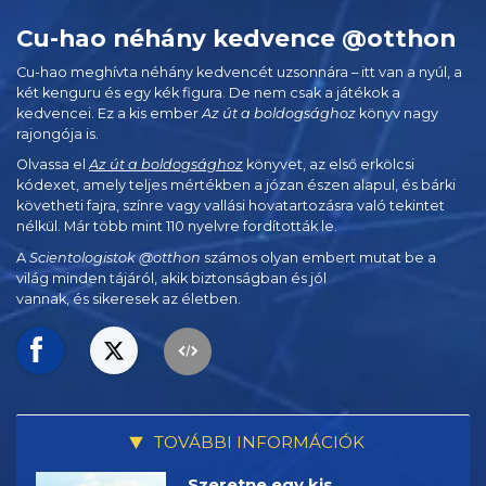
Cu-hao néhány kedvence @otthon
Cu-hao meghívta néhány kedvencét uzsonnára – itt van a nyúl, a
két kenguru és egy kék figura. De nem csak a játékok a
kedvencei. Ez a kis ember
Az út a boldogsághoz
könyv nagy
rajongója is.
Olvassa el
Az út a boldogsághoz
könyvet, az első erkölcsi
kódexet, amely teljes mértékben a józan észen alapul, és bárki
követheti fajra, színre vagy vallási hovatartozásra való tekintet
nélkül. Már több mint 110 nyelvre fordították le.
A
Scientologistok @otthon
számos olyan embert mutat be a
világ minden tájáról, akik biztonságban és jól
vannak, és sikeresek az életben.
TOVÁBBI INFORMÁCIÓK
Szeretne egy kis