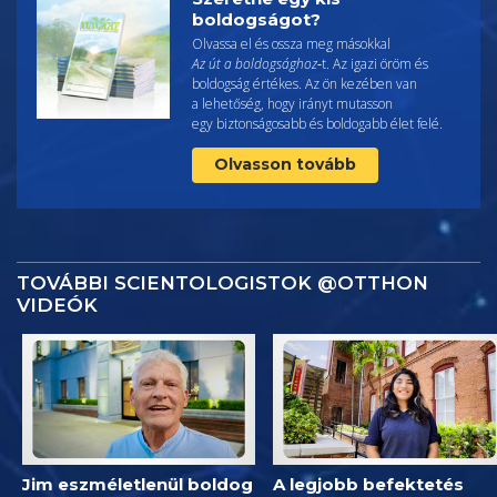
boldogságot?
Olvassa el és ossza meg másokkal
Az út a boldogsághoz
‑t. Az igazi öröm és
boldogság értékes. Az ön kezében van
a lehetőség, hogy irányt mutasson
egy biztonságosabb és boldogabb élet felé.
Olvasson tovább
TOVÁBBI SCIENTOLOGISTOK @OTTHON
VIDEÓK
Jim eszméletlenül boldog
A legjobb befektetés