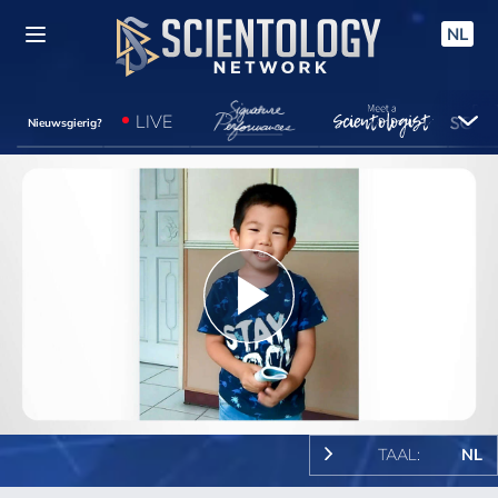
NL
LIVE
Nieuwsgierig?
Play
Video
TAAL:
NL