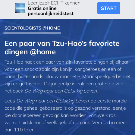
Leer jezelf ECHT kennen
START
Gratis online
persoonlijkheidstest
SCIENTOLOGISTS @HOME
Een paar van Tzu‑Hao’s favoriete
dingen @home
Tzu‑Hao haalt een paar van zijn favoriete dingen bij elkaar
voor een snack: zoals zijn konijn, kangoeroes en een of
ander buitenaards, blauw mannetje. Maar speelgoed is niet
zijn enige favoriet. Dit jongentje is ook een grote fan van
het boek
De Weg naar een Gelukkig Leven
.
Lees
De Weg naar een Gelukkig Leven
, de eerste morele
code die geheel gebaseerd is op gezond verstand, eentje
die door iedereen gevolgd kan worden, van welk ras,
welke huidskleur of welk geloof dan ook. Vertaald in meer
dan 110 talen.