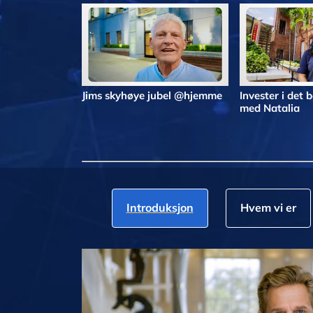
Jims skyhøye jubel @hjemme
Invester i det
med Natalia
Introduksjon
Hvem vi er