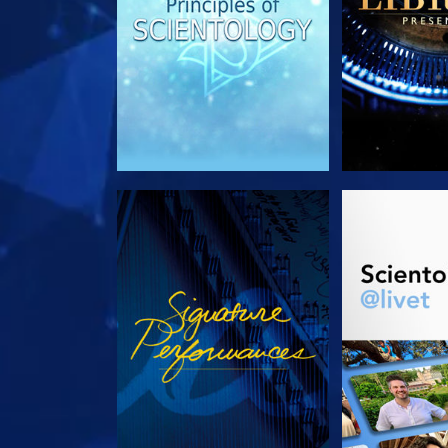
SE
UTFORSK