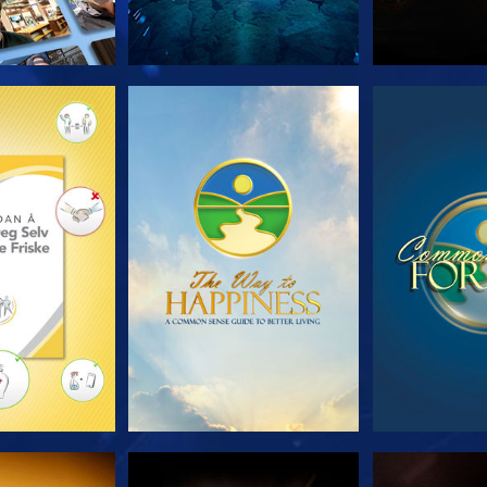
 SERIEN
SE
S