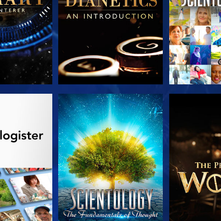
 SERIEN
SE
UTFORSK