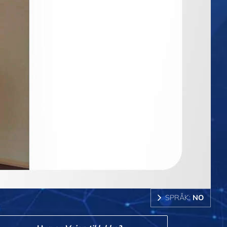
SPRÅK:
NO