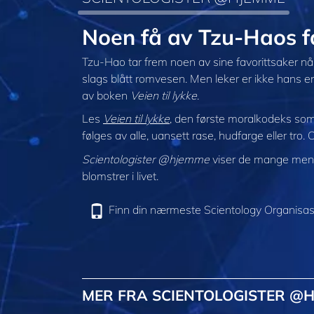
Noen få av Tzu-Haos 
Tzu-Hao tar frem noen av sine favorittsaker når
slags blått romvesen. Men leker er ikke hans ene
av boken
Veien til lykke
.
Les
Veien til lykke
, den første moralkodeks som
følges av alle, uansett rase, hudfarge eller tro. 
Scientologister @hjemme
viser de mange menne
blomstrer i livet.
Finn din nærmeste Scientology Organisas
MER FRA SCIENTOLOGISTER @