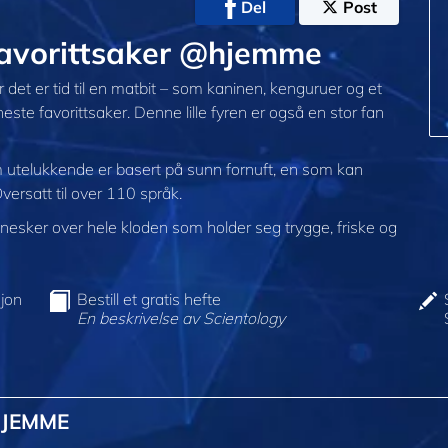
Del
Post
favorittsaker @hjemme
 det er tid til en matbit – som kaninen, kenguruer og et
ste favorittsaker. Denne lille fyren er også en stor fan
 utelukkende er basert på sunn fornuft, en som kan
Oversatt til over 110 språk.
sker over hele kloden som holder seg trygge, friske og
jon
Bestill et gratis hefte
En beskrivelse av Scientology
HJEMME