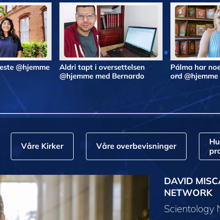
 beste @hjemme
Aldri tapt i oversettelsen
Pálma har noe
@hjemme med Bernardo
ord @hjemme
Hu
Våre Kirker
Våre overbevisninger
pr
DAVID MISC
NETWORK
Scientology