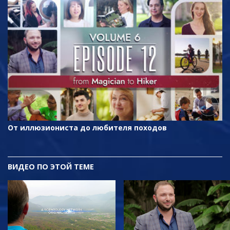
От иллюзиониста до любителя походов
ВИДЕО ПО ЭТОЙ ТЕМЕ