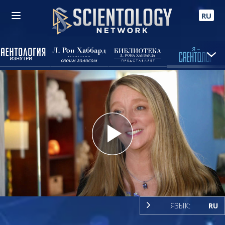
RU
Play
Video
ЯЗЫК:
RU