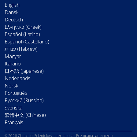
English
Dansk
Deutsch
Ελληνικά (Greek)
Español (Latino)
Español (Castellano)
Magyar
Italiano
日本語 (Japanese)
Nederlands
Norsk
Português
Русский (Russian)
Svenska
繁體中文 (Chinese)
Français
© 2026 Church of Scientology International. Все права защищены.