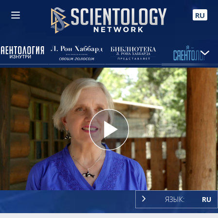
RU
Play
Video
ЯЗЫК:
RU