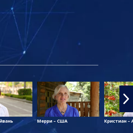
айвань
Мерри – США
Кристиан – 