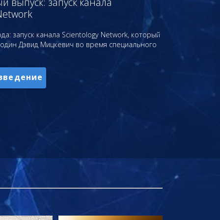
 выпуск: запуск канала
Network
да: запуск канала Scientology Network, который
подин Дэвид Мицкевич во время специального
зведение