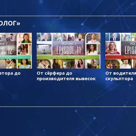
ТОЛОГ»
атора до
От сёрфера до
От водителя
производителя вывесок
скульптора