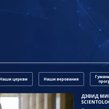
Гуман
Наши церкви
Наши верования
про
ДЭВИД МИ
SCIENTOLO