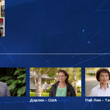
Дарлин – США
Пэй Лин – Т