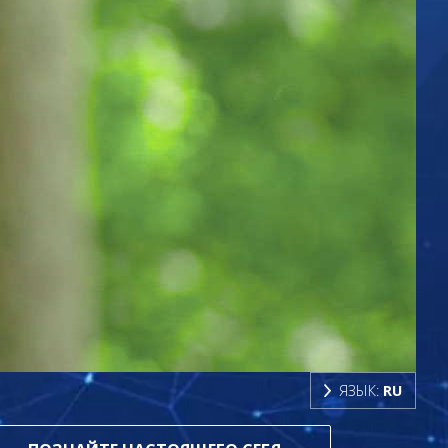
ЯЗЫК:
RU