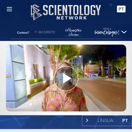
PT
EM DIRETO
Curioso?
Play
Video
LÍNGUA:
PT