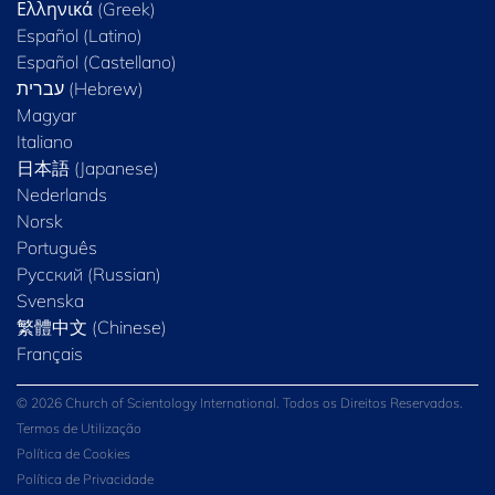
Ελληνικά (Greek)
Español (Latino)
Español (Castellano)
Magyar
Italiano
日本語 (Japanese)
Nederlands
Norsk
Português
Русский (Russian)
Svenska
繁體中文 (Chinese)
Français
© 2026 Church of Scientology International. Todos os Direitos Reservados.
Termos de Utilização
Política de Cookies
Política de Privacidade