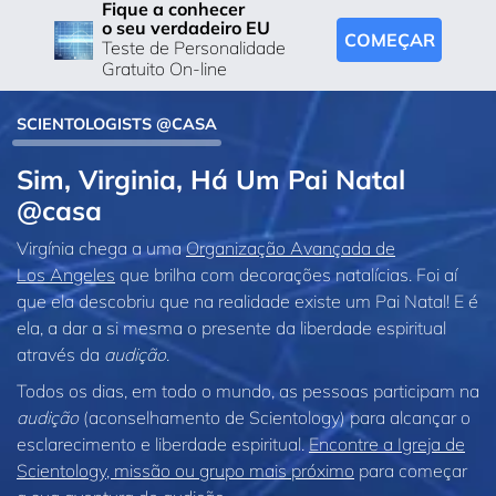
Fique a conhecer
o seu verdadeiro EU
COMEÇAR
Teste de Personalidade
Gratuito On-line
SCIENTOLOGISTS @CASA
Sim, Virginia, Há Um Pai Natal
@casa
Virgínia chega a uma
Organização Avançada de
Los Angeles
que brilha com decorações natalícias. Foi aí
que ela descobriu que na realidade existe um Pai Natal! E é
ela, a dar a si mesma o presente da liberdade espiritual
através da
audição
.
Todos os dias, em todo o mundo, as pessoas participam na
audição
(aconselhamento de Scientology) para alcançar o
esclarecimento e liberdade espiritual.
Encontre a Igreja de
Scientology, missão ou grupo mais próximo
para começar