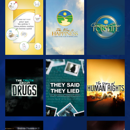
REGARDER
REGARDER
REGARDER
REGARDER
REGARDER
REGARDER