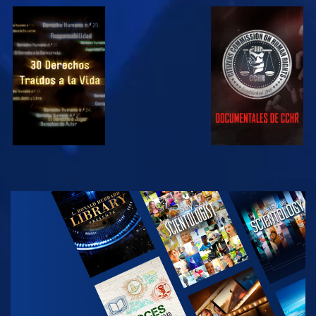
VE
VE
VE
VE
EXPLORA LAS
SERIES