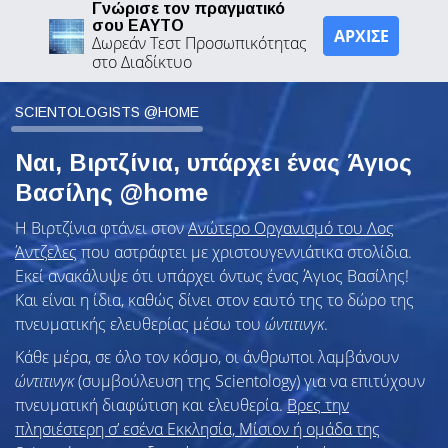
Γνώρισε τον πραγματικό
σου ΕΑΥΤΟ
ΑΡΧΙΣΕ
Δωρεάν Τεστ Προσωπικότητας
στο Διαδίκτυο
SCIENTOLOGISTS @HOME
Ναι, Βιρτζίνια, υπάρχει ένας Άγιος
Βασίλης @home
Η Βιρτζίνια φτάνει στον
Ανώτερο Οργανισμό του Λος
Άντζελες
που αστράφτει με χριστουγεννιάτικα στολίδια.
Εκεί ανακάλυψε ότι υπάρχει όντως ένας Άγιος Βασίλης!
Και είναι η ίδια, καθώς δίνει στον εαυτό της το δώρο της
πνευματικής ελευθερίας μέσω του
ώντιτινγκ
.
Κάθε μέρα, σε όλο τον κόσμο, οι άνθρωποι λαμβάνουν
ώντιτινγκ
(συμβούλευση της Scientology) για να επιτύχουν
πνευματική διαφώτιση και ελευθερία.
Βρες την
πλησιέστερη σ’ εσένα Εκκλησία, Μίσιον ή ομάδα της