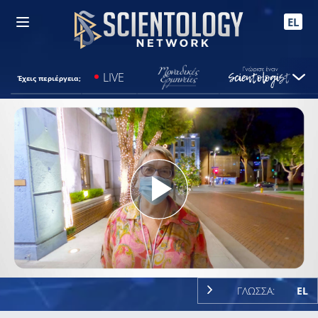
EL
LIVE
Έχεις περιέργεια;
Play
Video
ΓΛΩΣΣΑ:
EL