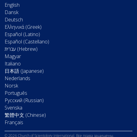
English
Dansk
Deutsch
Ελληνικά (Greek)
Español (Latino)
Español (Castellano)
Magyar
Italiano
日本語 (Japanese)
Nederlands
Norsk
Português
Русский (Russian)
Svenska
繁體中文 (Chinese)
Français
© 2026 Church of Scientology International. Все права защищены.