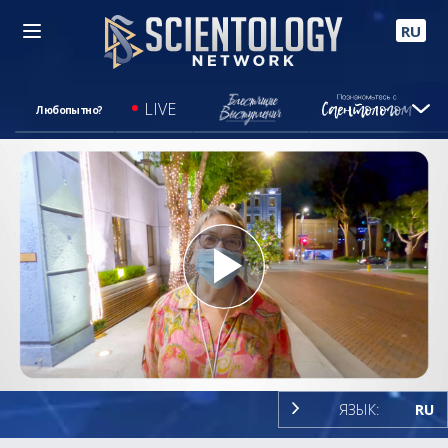
RU
LIVE
Любопытно?
Play
Video
ЯЗЫК:
RU