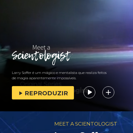
Larry Soffer é um mágico e mentalista que realiza feitos
de magia aparentemente impossíveis.
REPRODUZIR
MEET A SCIENTOLOGIST