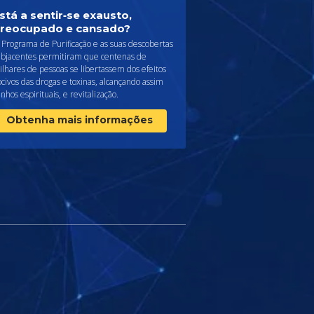
stá a sentir‑se exausto,
reocupado e cansado?
Programa de Purificação e as suas descobertas
ubjacentes permitiram que centenas de
lhares de pessoas se libertassem dos efeitos
civos das drogas e toxinas, alcançando assim
nhos espirituais, e revitalização.
Obtenha mais informações