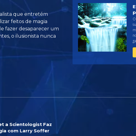
E
p
alista que entretém
O 
zar feitos de magia
s
de fazer desaparecer um
mi
no
es, o ilusionista nunca
ga
t a Scientologist Faz
ia com Larry Soffer