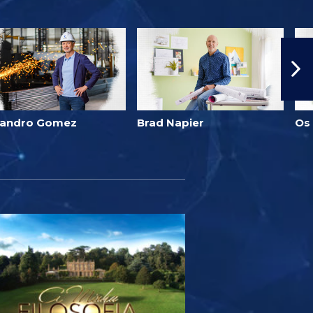
jandro Gomez
Brad Napier
Os