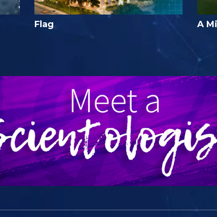
Flag
A Mi