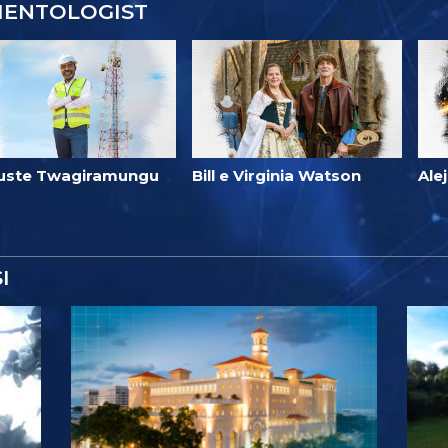
IENTOLOGIST
uste Twagiramungu
Bill e Virginia Watson
Ale
I