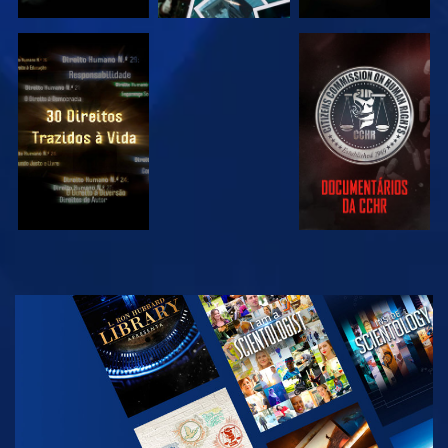
VER
VER
VER
VER
EXPLORAR A
SÉRIE