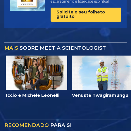
esclarecimento e liberdade espiritual.
Solicite o seu folheto
gratuito
MAIS
SOBRE MEET A SCIENTOLOGIST
Iccio e Michele Leonelli
Venuste Twagiramungu
RECOMENDADO
PARA SI