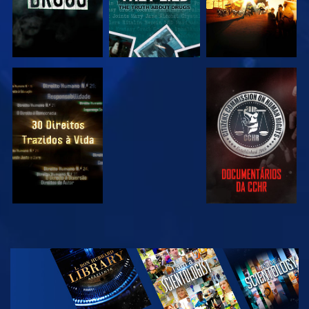
VER
VER
VER
VER
EXPLORAR A
SÉRIE