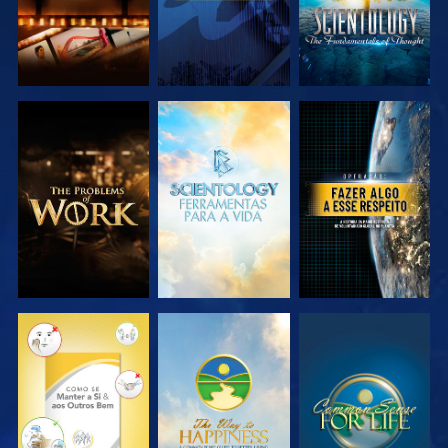
EXPLORAR A
EXPLORAR A
VER
SÉRIE
SÉRIE
VER
VER
VER