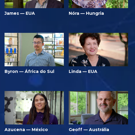
James — EUA
Nóra — Hungria
Byron — África do Sul
Linda — EUA
Azucena — México
Geoff — Austrália