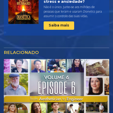
stress e ansiedade?
Não é o único. Junte‑se aos milhões de
pessoas que leram e usaram
Dianetics
para
assumir o controlo das suas vidas.
Saiba mais
RELACIONADO