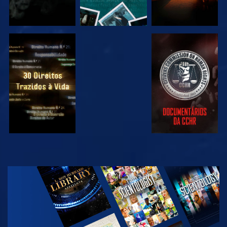
VER
VER
VER
VER
EXPLORAR A
SÉRIE