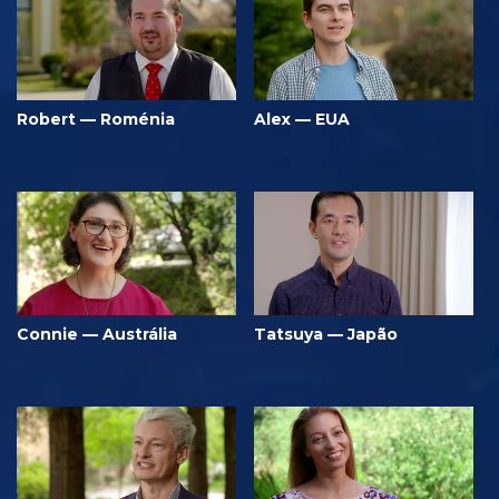
Robert — Roménia
Alex — EUA
Connie — Austrália
Tatsuya — Japão