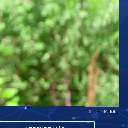
IDIOMA:
ES