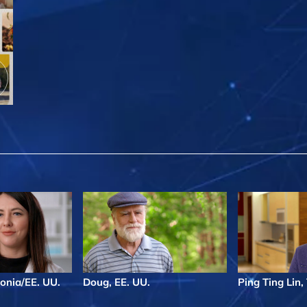
onia/EE. UU.
Doug, EE. UU.
Ping Ting Lin