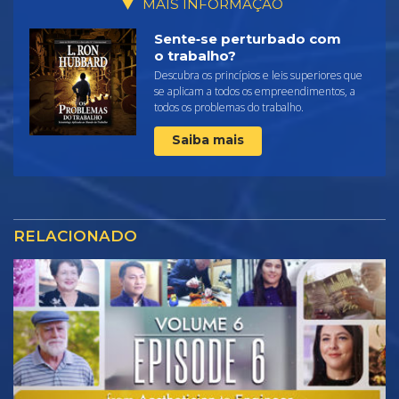
MAIS INFORMAÇÃO
Sente‑se perturbado com
o trabalho?
Descubra os princípios e leis superiores que
se aplicam a todos os empreendimentos, a
todos os problemas do trabalho.
Saiba mais
RELACIONADO