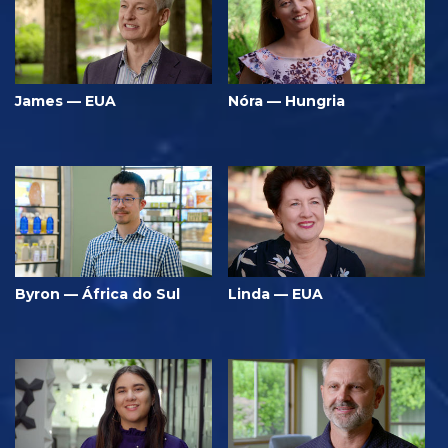
James — EUA
Nóra — Hungria
Byron — África do Sul
Linda — EUA