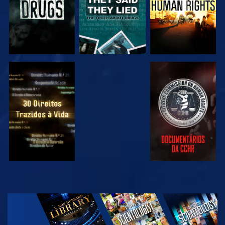
VER
VER
VER
VER
EXPLORAR A
SÉRIE