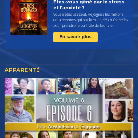
Êtes-vous gêné par le stress
et l’anxiété ?
Vous n’êtes pas seul. Rejoignez les millions
de personnes qui ont lu et utilisé
La Dianetics
pour prendre le contrôle de leur vie.
En savoir plus
APPARENTÉ