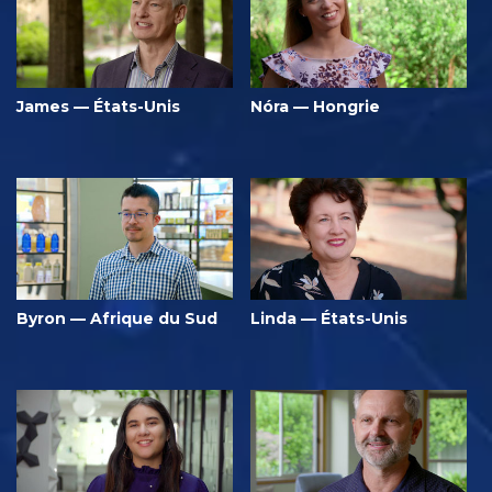
James — États-Unis
Nóra — Hongrie
Byron — Afrique du Sud
Linda — États-Unis