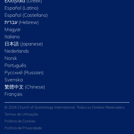
Ελληνικά (Greek)
Español (Latino)
Español (Castellano)
Magyar
Italiano
日本語 (Japanese)
Nederlands
Norsk
Português
Русский (Russian)
Svenska
繁體中文 (Chinese)
Français
© 2026 Church of Scientology International. Todos os Direitos Reservados.
Termos de Utilização
Política de Cookies
Política de Privacidade