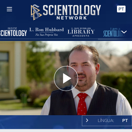
PT
Play
Video
LÍNGUA:
PT