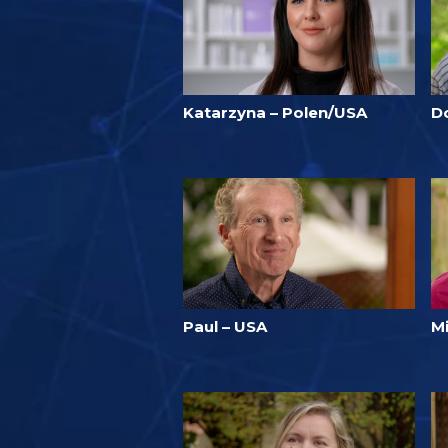
Katarzyna – Polen/USA
D
Paul – USA
M