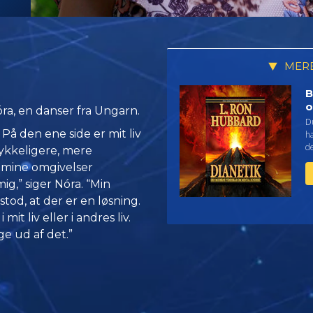
MERE
B
o
ra, en danser fra Ungarn.
Du
 På den ene side er mit liv
ha
de
lykkeligere, mere
t mine omgivelser
g,” siger Nóra. “Min
rstod, at der er en løsning.
mit liv eller i andres liv.
ge ud af det.”