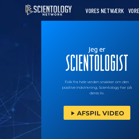
VORES NETWÆRK
VOR
Folk fra hele verden snakker om den
positive indvirkning, Scientology har på
deres liv.
AFSPIL VIDEO