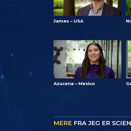
James – USA
N
Azucena – Mexico
Ge
MERE
FRA JEG ER SCIE