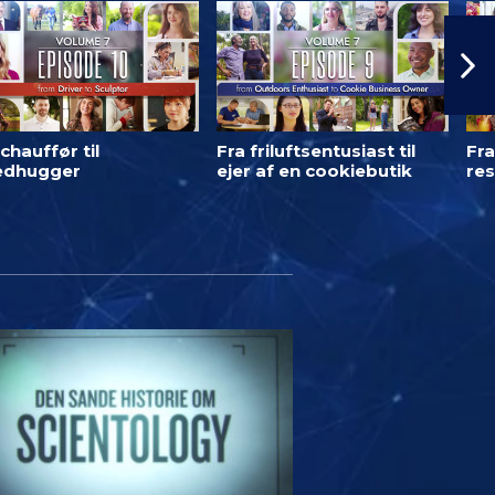
chauffør til
Fra friluftsentusiast til
Fra
ledhugger
ejer af en cookiebutik
res