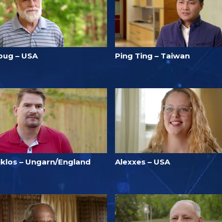
oug – USA
Ping Ting – Taiwan
iklos – Ungarn/England
Alexxes – USA