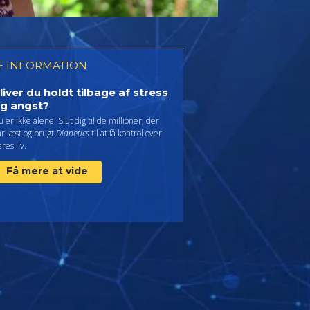
 INFORMATION
liver du holdt tilbage af stress
g angst?
 er ikke alene. Slut dig til de millioner, der
r læst og brugt
Dianetics
til at få kontrol over
res liv.
Få mere at vide