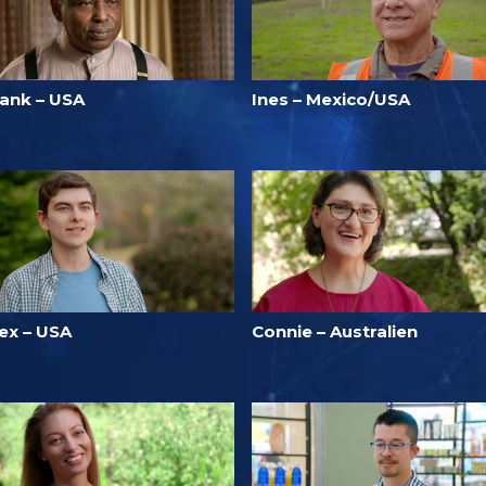
rank – USA
Ines – Mexico/USA
lex – USA
Connie – Australien