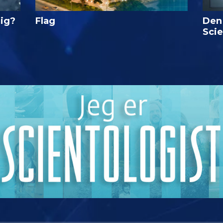
lig?
Flag
Den
Sci