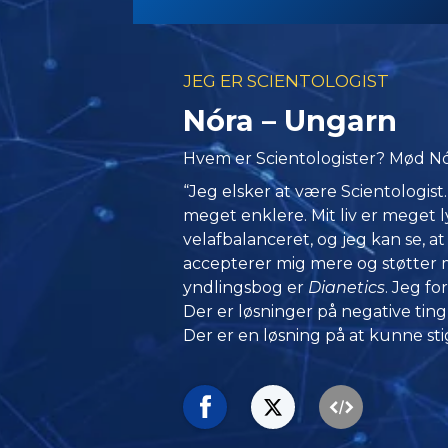
JEG ER SCIENTOLOGIST
Nóra – Ungarn
Hvem er Scientologister? Mød Nó
“Jeg elsker at være Scientologist.
meget enklere. Mit liv er meget 
velafbalanceret, og jeg kan se, a
accepterer mig mere og støtter mi
yndlingsbog er
Dianetics
. Jeg fo
Der er løsninger på negative ting i 
Der er en løsning på at kunne sti