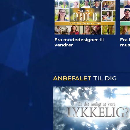
Fra modedesigner til
Fra 
vandrer
mus
ANBEFALET
TIL DIG