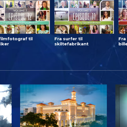
filmfotograf til
Fra surfer til
Fra 
iker
skiltefabrikant
bil