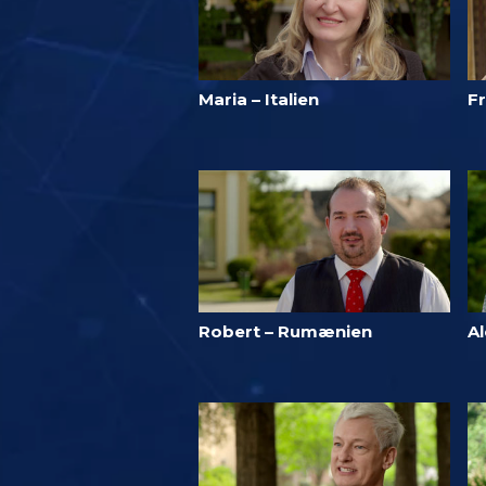
Maria – Italien
F
Robert – Rumænien
A