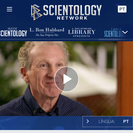
PT
Play
Video
LÍNGUA:
PT