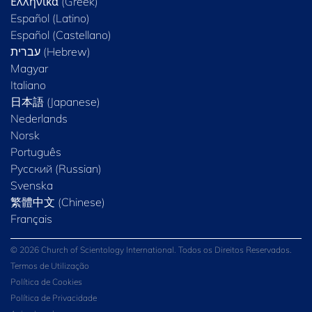
Ελληνικά (Greek)
Español (Latino)
Español (Castellano)
Magyar
Italiano
日本語 (Japanese)
Nederlands
Norsk
Português
Русский (Russian)
Svenska
繁體中文 (Chinese)
Français
© 2026 Church of Scientology International. Todos os Direitos Reservados.
Termos de Utilização
Política de Cookies
Política de Privacidade