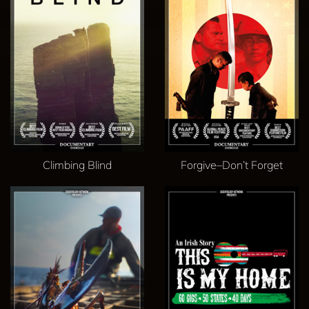
Climbing Blind
Forgive–Don’t Forget