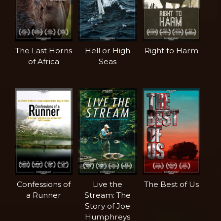
The Last Horns
Hell or High
Right to Harm
of Africa
Seas
Confessions of
Live the
The Best of Us
a Runner
Stream: The
Story of Joe
Humphreys