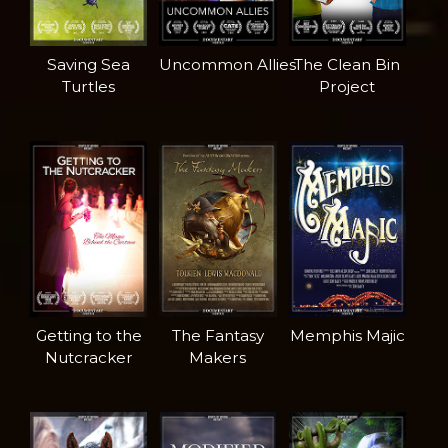
Saving Sea
Uncommon Allies
The Clean Bin
Turtles
Project
Getting to the
The Fantasy
Memphis Majic
Nutcracker
Makers