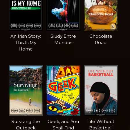
An Irish Story:
Siudy Entre
Chocolate
This Is My
Mundos
Road
Home
Surviving the
Geek, and You
Life Without
Outback
Shall Find
Basketball