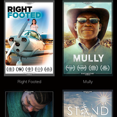
Right Footed
Mully