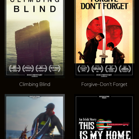
Climbing Blind
Forgive–Don’t Forget