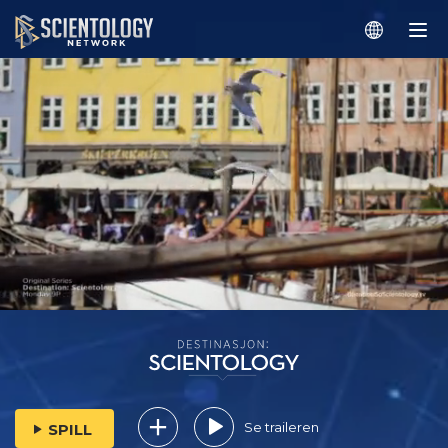
Se traileren
SPILL