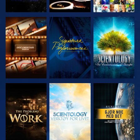
UTFORSK
SE
UTFORSK
SERIEN
SERIEN
UTFORSK
UTFORSK
SE
SERIEN
SERIEN