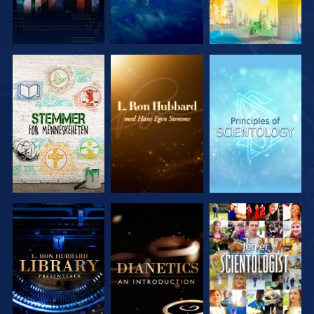
UTFORSK
UTFORSK
UTFORSK
SERIEN
SERIEN
SERIEN
UTFORSK
UTFORSK
SE
SERIEN
SERIEN