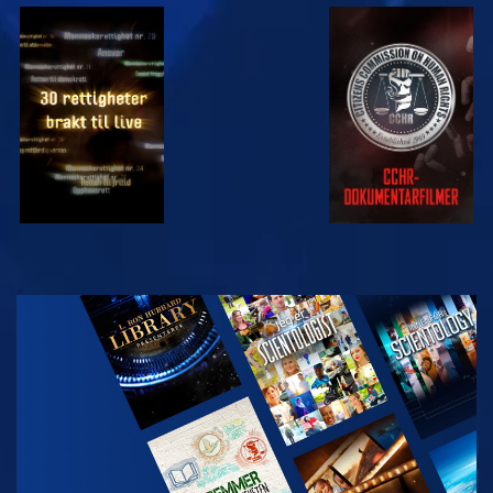
SE
SE
SE
SE
UTFORSK
SERIEN