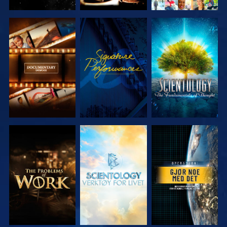
UTFORSK
SE
UTFORSK
SERIEN
SERIEN
UTFORSK
UTFORSK
SE
SERIEN
SERIEN