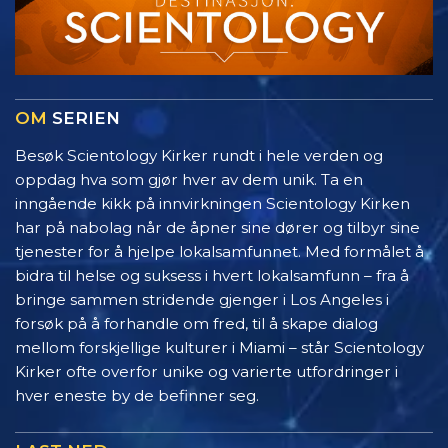
OM
SERIEN
Besøk Scientology Kirker rundt i hele verden og
oppdag hva som gjør hver av dem unik. Ta en
inngående kikk på innvirkningen Scientology Kirken
har på nabolag når de åpner sine dører og tilbyr sine
tjenester for å hjelpe lokalsamfunnet. Med formålet å
bidra til helse og suksess i hvert lokalsamfunn – fra å
bringe sammen stridende gjenger i Los Angeles i
forsøk på å forhandle om fred, til å skape dialog
mellom forskjellige kulturer i Miami – står Scientology
Kirker ofte overfor unike og varierte utfordringer i
hver eneste by de befinner seg.