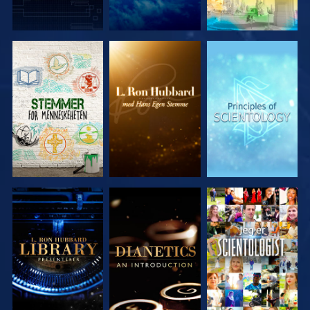
UTFORSK
UTFORSK
UTFORSK
SERIEN
SERIEN
SERIEN
UTFORSK
UTFORSK
SE
SERIEN
SERIEN