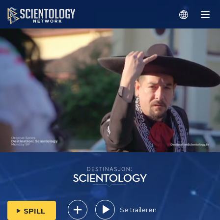
Se traileren
SPILL