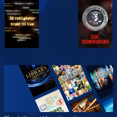
SE
SE
SE
SE
UTFORSK
SERIEN