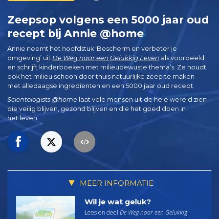
Zeepsop volgens een 5000 jaar oud
recept bij Annie @home
Annie neemt het hoofdstuk ‘Bescherm en verbeter je
omgeving’ uit
De Weg naar een Gelukkig Leven
als voorbeeld
en schrijft kinderboeken met milieubewuste thema’s. Ze houdt
ook het milieu schoon door thuis natuurlijke zeep te maken –
met alledaagse ingrediënten en een 5000 jaar oud recept.
Scientologists @home
laat vele mensen uit de hele wereld zien
die veilig blijven, gezond blijven en die het goed doen in
het leven.
MEER INFORMATIE
Wil je wat geluk?
Lees en deel
De Weg naar een Gelukkig