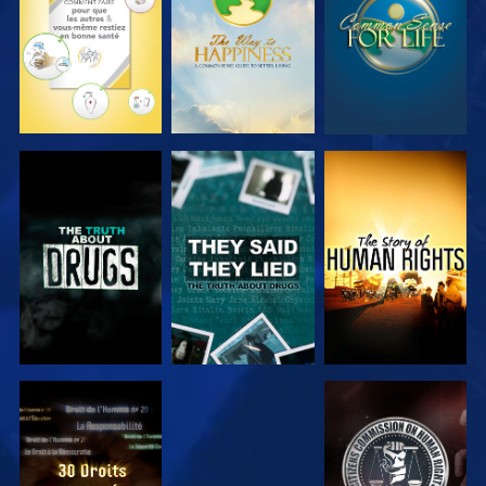
REGARDER
REGARDER
REGARDER
REGARDER
REGARDER
REGARDER