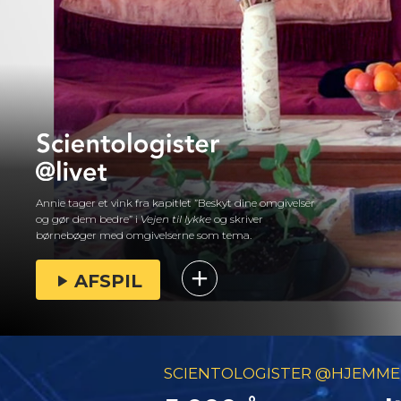
Annie tager et vink fra kapitlet ”Beskyt dine omgivelser
og gør dem bedre” i
Vejen til lykke
og skriver
børnebøger med omgivelserne som tema.
AFSPIL
SCIENTOLOGISTER @HJEMME