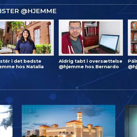
GISTER @HJEMME
stér i det bedste
Aldrig tabt i oversættelse
Pál
emme hos Natalia
@hjemme hos Bernardo
@h