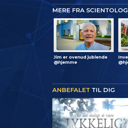
MERE FRA SCIENTOLO
Jim er ovenud jublende
Inve
@hjemme
@hj
ANBEFALET
TIL DIG