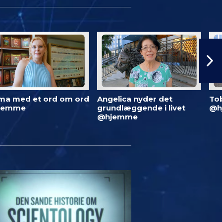
ma med et ord om ord
Angelica nyder det
To
jemme
grundlæggende i livet
@h
@hjemme