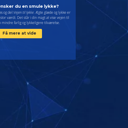
nsker du en smule lykke?
æs og del
Vejen til lykke
. Ægte glæde og lykke er
 stor værdi. Det står i din magt at vise vejen til
 mindre farlig og lykkeligere tilværelse.
Få mere at vide