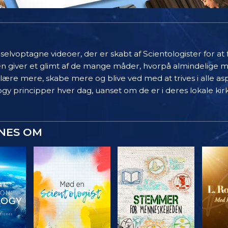
elvoptagne videoer, der er skabt af Scientologister for at
en giver et glimt af de mange måder, hvorpå almindelige 
 lære mere, skabe mere og blive ved med at trives i alle asp
gy principper hver dag, uanset om de er i deres lokale kir
YNES OM