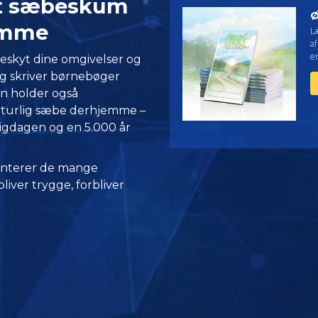
lt sæbeskum
Ø
emme
L
af
en
”Beskyt dine omgivelser og
g skriver børnebøger
n holder også
aturlig sæbe derhjemme –
ligdagen og en 5.000 år
nterer de mange
iver trygge, forbliver