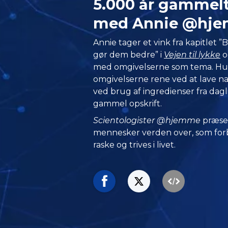
5.000 år gamme
med Annie @hj
Annie tager et vink fra kapitlet 
gør dem bedre” i
Vejen til lykke
o
med omgivelserne som tema. Hu
omgivelserne rene ved at lave n
ved brug af ingredienser fra dag
gammel opskrift.
Scientologister @hjemme
præse
mennesker verden over, som forbl
raske og trives i livet.