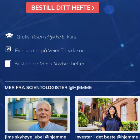
BESTILL DITT HEFTE
Gratis
Veien til lykke
E-kurs
Finn ut mer på VeienTilLykke.no
Bestill dine
Veien til lykke-
hefter
MER FRA SCIENTOLOGISTER @HJEMME
Jims skyhøye jubel @hjemme
Invester i det beste @hjemme