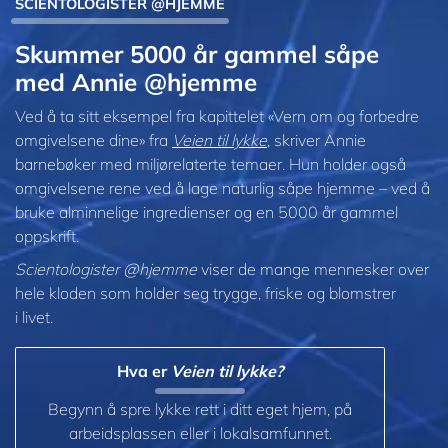
SCIENTOLOGISTER @HJEMME
Skummer 5000 år gammel såpe
med Annie @hjemme
Ved å ta sitt eksempel fra kapittelet «Vern om og forbedre
omgivelsene dine» fra
Veien til lykke
, skriver Annie
barnebøker med miljørelaterte temaer. Hun holder også
omgivelsene rene ved å lage naturlig såpe hjemme – ved å
bruke alminnelige ingredienser og en 5000 år gammel
oppskrift.
Scientologister @hjemme
viser de mange mennesker over
hele kloden som holder seg trygge, friske og blomstrer
i livet.
Hva er
Veien til lykke?
Begynn å spre lykke rett i ditt eget hjem, på
arbeidsplassen eller i lokalsamfunnet.