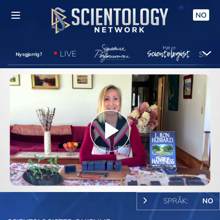
NO
LIVE
Nysgjerrig?
Play
Video
SPRÅK:
NO